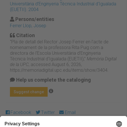
Universitària d'Enginyeria Tècnica Industrial d'Igualada
(EUETII). 2004
Persons/entities
Ferrer Llop, Josep
Citation
“Pla de detall del Rector Josep Ferrer en l'acte de
nomenament de la professora Rita Puig com a
directora de l'Escola Universitària d'Enginyeria
Tècnica Industrial d'Igualada (EUETII),”
Memòria Digital
de la UPC
, accessed August 6, 2026,
https://memoriadigital.upc.edu/items/show/3404
.
Help us complete the cataloging
Suggest change
Facebook
Twitter
Email