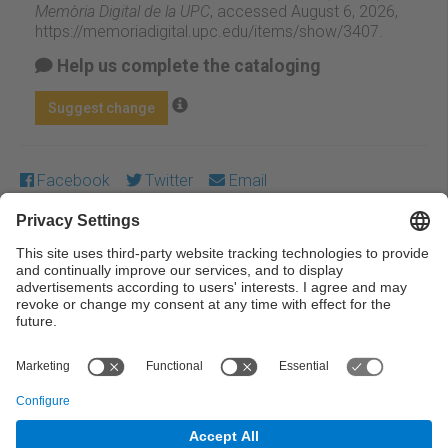
Memòria Digital de la UPC
, accessed August 6, 2026,
https://memoriadigital.upc.edu/items/show/3407
.
Help us complete the cataloging
Suggest change
Facebook
Twitter
Email
Except where otherwise noted, content on this work is
licensed under a Creative Commons license:
Attribution-
NonCommercial-NoDerivs 3.0 Spain
← Previous
Next →