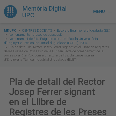
Memòria Digital
MENU
menu
UPC
You
MDUPC
CENTRES DOCENTS
Escola d'Enginyeria d'Igualada (EEI)
are
Nomenaments i preses de possessió
Nomenament de Rita Puig, directora de l'Escola Universitària
here:
d'Enginyeria Tècnica Industrial d'Igualada (EUETII). 2004
Pla de detall del Rector Josep Ferrer signant en el Llibre de Registres
de les Preses de Possessió de la UPC en l'acte de nomenament de la
professora Rita Puig com a directora de l'Escola Universitària
d'Enginyeria Tècnica Industrial d'Igualada (EUETII)
Pla de detall del Rector
Josep Ferrer signant
en el Llibre de
Registres de les Preses