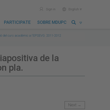
user
world
Sign in
English

PARTICIPATE
SOBRE MDUPC

ió del curs acadèmic a l'EPSEVG. 2011-2012
iapositiva de la
n pla.
Next →