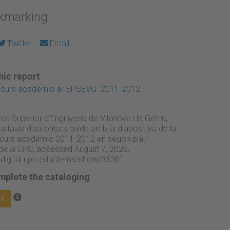
okmarking
Twitter
Email
ic report
l curs acadèmic a l'EPSEVG. 2011-2012
ca Superior d'Enginyeria de Vilanova i la Geltrú,
la taula d'autoritats buida amb la diapositiva de la
 curs acadèmic 2011-2012 en segon pla.,”
 de la UPC
, accessed August 7, 2026,
adigital.upc.edu/items/show/35361
.
mplete the cataloging
ge