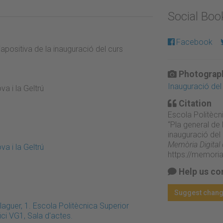
Social Bo
Facebook
iapositiva de la inauguració del curs
Photograph
Inauguració de
a i la Geltrú
Citation
Escola Politècni
“Pla general de 
inauguració del
Memòria Digital
a i la Geltrú
https://memori
Help us co
Suggest chan
alaguer, 1. Escola Politècnica Superior
ici VG1, Sala d'actes.