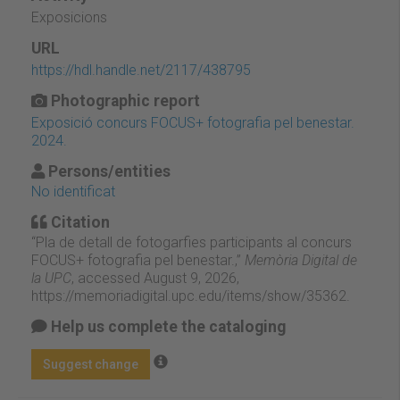
Exposicions
URL
https://hdl.handle.net/2117/438795
Photographic report
Exposició concurs FOCUS+ fotografia pel benestar.
2024.
Persons/entities
No identificat
Citation
“Pla de detall de fotogarfies participants al concurs
FOCUS+ fotografia pel benestar.,”
Memòria Digital de
la UPC
, accessed August 9, 2026,
https://memoriadigital.upc.edu/items/show/35362
.
Help us complete the cataloging
Suggest change