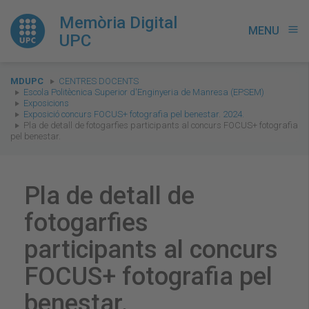
Memòria Digital
MENU
menu
UPC
You
MDUPC
CENTRES DOCENTS
are
Escola Politècnica Superior d'Enginyeria de Manresa (EPSEM)
Exposicions
here:
Exposició concurs FOCUS+ fotografia pel benestar. 2024.
Pla de detall de fotogarfies participants al concurs FOCUS+ fotografia
pel benestar.
Pla de detall de
fotogarfies
participants al concurs
FOCUS+ fotografia pel
benestar.