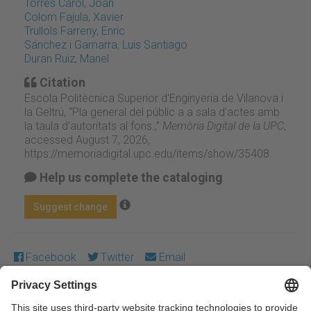
Torres Carol, Joan
Colom Fajula, Xavier
Trullols Farreny, Enric
Sánchez i Gamarra, Luis Santiago
Duran Ruiz, Manel
Citation
Escola Politècnica Superior d'Enginyeria de Vilanova i
la Geltrú, “Pla general del públic a a sala d'actes amb
la taula d'autoritats al fons.,”
Memòria Digital de la UPC
,
accessed August 7, 2026,
https://memoriadigital.upc.edu/items/show/35408
.
Help us complete the cataloging
Suggest change
Facebook
Twitter
Email