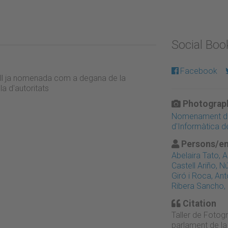
Social Bo
Facebook
tell ja nomenada com a degana de la
a d'autoritats
Photograph
Nomenament de N
d'Informàtica 
Persons/en
Abelaira Tato, 
Castell Ariño, Nú
Giró i Roca, Ant
Ribera Sancho,
Citation
Taller de Fotogra
parlament de la