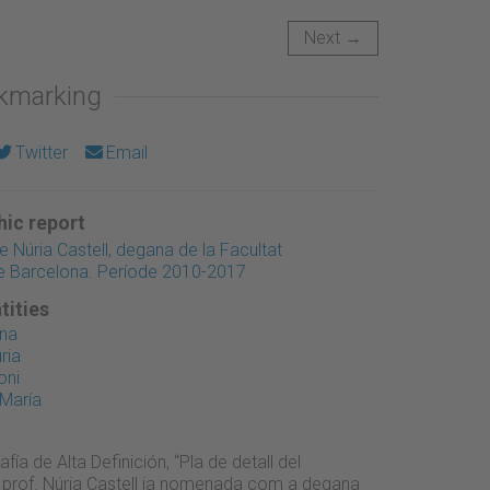
Next →
okmarking
Twitter
Email
ic report
úria Castell, degana de la Facultat
de Barcelona. Període 2010-2017
tities
Ana
ria
oni
 María
fía de Alta Definición, “Pla de detall del
 prof. Núria Castell ja nomenada com a degana