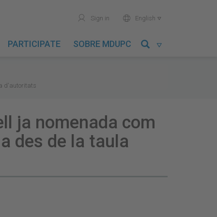
user
world
Sign in
English

PARTICIPATE
SOBRE MDUPC

a d'autoritats
tell ja nomenada com
a des de la taula