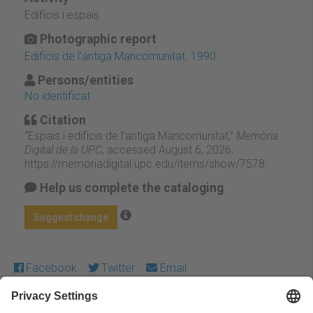
Edificis i espais
Photographic report
Edificis de l’antiga Mancomunitat. 1990
Persons/entities
No identificat
Citation
“Espais i edificis de l'antiga Mancomunitat,”
Memòria
Digital de la UPC
, accessed August 6, 2026,
https://memoriadigital.upc.edu/items/show/7578
.
Help us complete the cataloging
Suggest change
Facebook
Twitter
Email