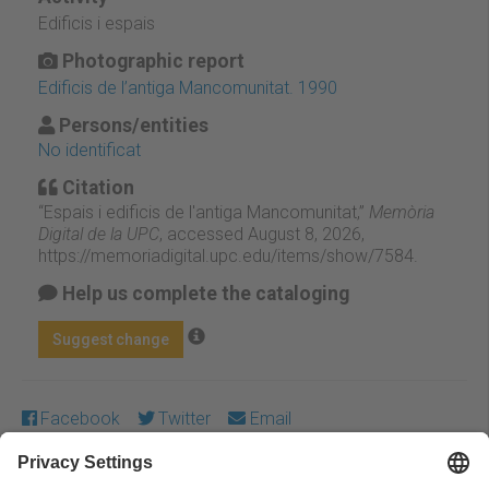
Edificis i espais
Photographic report
Edificis de l’antiga Mancomunitat. 1990
Persons/entities
No identificat
Citation
“Espais i edificis de l'antiga Mancomunitat,”
Memòria
Digital de la UPC
, accessed August 8, 2026,
https://memoriadigital.upc.edu/items/show/7584
.
Help us complete the cataloging
Suggest change
Facebook
Twitter
Email