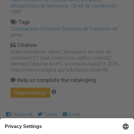
d'Arquitectura de Barcelona. Obres de construcció.
1980
Tags
Cimentacions Encofrats Sistemes de Contenció de
terres
Citation
Mullor Montferrer, Albert, “Armadures en murs de
contenció [1ª fase construcció edifici Coderch],”
Memòria Digital de la UPC
, accessed August 8, 2026,
https://memoriadigital.upc.edu/items/show/96
.
Help us complete the cataloging
Suggest change
Facebook
Twitter
Email