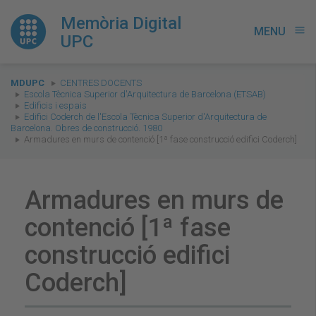
Memòria Digital
MENU
menu
UPC
You
MDUPC
CENTRES DOCENTS
are
Escola Tècnica Superior d'Arquitectura de Barcelona (ETSAB)
Edificis i espais
here:
Edifici Coderch de l'Escola Tècnica Superior d'Arquitectura de
Barcelona. Obres de construcció. 1980
Armadures en murs de contenció [1ª fase construcció edifici Coderch]
Armadures en murs de
contenció [1ª fase
construcció edifici
Coderch]