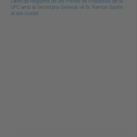
Llibre de Registres de les Preses de Possessió de la
UPC amb la Secretària General i el Sr. Ramon Sastre
al seu costat…