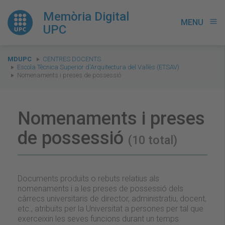
Memòria Digital
MENU
menu
UPC
You
MDUPC
CENTRES DOCENTS
are
Escola Tècnica Superior d'Arquitectura del Vallès (ETSAV)
Nomenaments i preses de possessió
here:
Nomenaments i preses
de possessió
(10 total)
Documents produïts o rebuts relatius als
nomenaments i a les preses de possessió dels
càrrecs universitaris de director, administratiu, docent,
etc., atribuïts per la Universitat a persones per tal que
exerceixin les seves funcions durant un temps