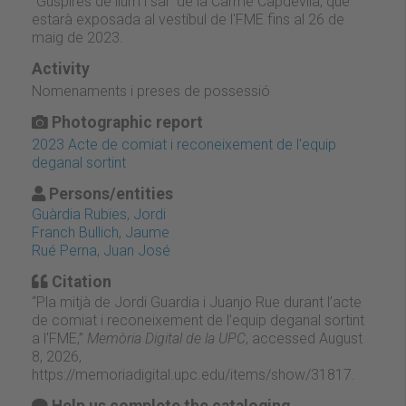
"Guspires de llum i sal" de la Carme Capdevila, que
estarà exposada al vestíbul de l'FME fins al 26 de
maig de 2023.
Activity
Nomenaments i preses de possessió
Photographic report
2023 Acte de comiat i reconeixement de l'equip
deganal sortint
Persons/entities
Guàrdia Rubies, Jordi
Franch Bullich, Jaume
Rué Perna, Juan José
Citation
“Pla mitjà de Jordi Guardia i Juanjo Rue durant l’acte
de comiat i reconeixement de l’equip deganal sortint
a l'FME,”
Memòria Digital de la UPC
, accessed August
8, 2026,
https://memoriadigital.upc.edu/items/show/31817
.
Help us complete the cataloging