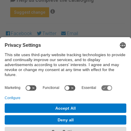
Suggest change
Facebook
Twitter
Email
Except where otherwise noted, content on this work is
licensed under a Creative Commons license:
Attribution-
NonCommercial-NoDerivs 3.0 Spain
← Previous
Next →
© UPC Universitat Politècnica de Catalunya ·
BarcelonaTech