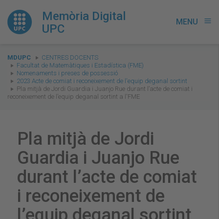
Memòria Digital
MENU
menu
UPC
You
MDUPC
CENTRES DOCENTS
are
Facultat de Matemàtiques i Estadística (FME)
Nomenaments i preses de possessió
here:
2023 Acte de comiat i reconeixement de l'equip deganal sortint
Pla mitjà de Jordi Guardia i Juanjo Rue durant l’acte de comiat i
reconeixement de l’equip deganal sortint a l'FME
Pla mitjà de Jordi
Guardia i Juanjo Rue
durant l’acte de comiat
i reconeixement de
l’equip deganal sortint